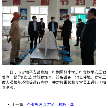
日，市食物平安督查组一行到黑林小学进行食物平安工做
督查。督导组沉点对就餐场合、设备设备、消毒环境、食堂工
做人员根基环境等进行查抄，并对校带领和食堂员工进行了抽
查测验。
上一篇：
企业整改演讲Word模板下载