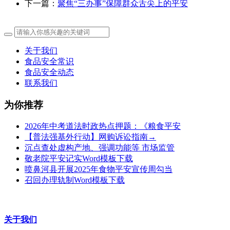
下一篇：
聚焦“三办事”保障群众舌尖上的平安
关于我们
食品安全常识
食品安全动态
联系我们
为你推荐
2026年中考道法时政热点押题：《粮食平安
【普法强基外行动】网购诉讼指南→
沉点查处虚构产地、强调功能等 市场监管
敬老院平安记实Word模板下载
喷鼻河县开展2025年食物平安宣传周勾当
召回办理轨制Word模板下载
关于我们