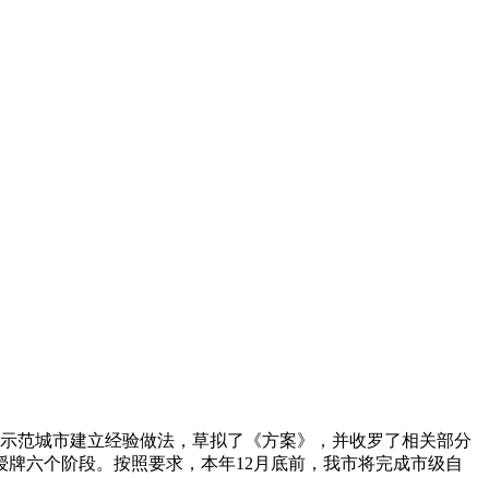
批示范城市建立经验做法，草拟了《方案》，并收罗了相关部分
牌六个阶段。按照要求，本年12月底前，我市将完成市级自