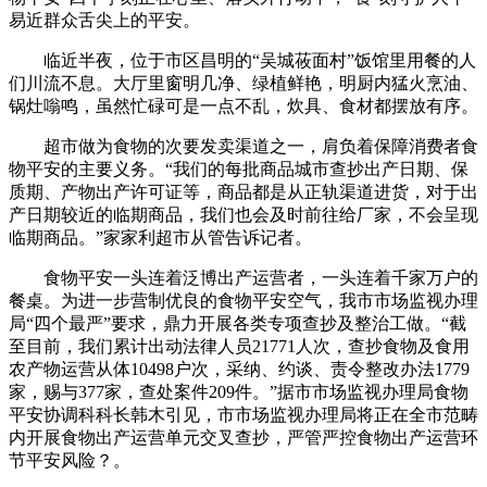
易近群众舌尖上的平安。
临近半夜，位于市区昌明的“吴城莜面村”饭馆里用餐的人
们川流不息。大厅里窗明几净、绿植鲜艳，明厨内猛火烹油、
锅灶嗡鸣，虽然忙碌可是一点不乱，炊具、食材都摆放有序。
超市做为食物的次要发卖渠道之一，肩负着保障消费者食
物平安的主要义务。“我们的每批商品城市查抄出产日期、保
质期、产物出产许可证等，商品都是从正轨渠道进货，对于出
产日期较近的临期商品，我们也会及时前往给厂家，不会呈现
临期商品。”家家利超市从管告诉记者。
食物平安一头连着泛博出产运营者，一头连着千家万户的
餐桌。为进一步营制优良的食物平安空气，我市市场监视办理
局“四个最严”要求，鼎力开展各类专项查抄及整治工做。“截
至目前，我们累计出动法律人员21771人次，查抄食物及食用
农产物运营从体10498户次，采纳、约谈、责令整改办法1779
家，赐与377家，查处案件209件。”据市市场监视办理局食物
平安协调科科长韩木引见，市市场监视办理局将正在全市范畴
内开展食物出产运营单元交叉查抄，严管严控食物出产运营环
节平安风险？。