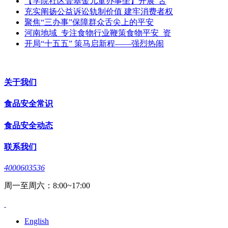
【学院社区壹基金儿童办事坐】开展“舌
充实阐扬公益诉讼轨制价值 建牢消费者权
聚焦“三办事”保障群众舌尖上的平安
河南地域_专注食物行业鞭策食物平安_资
开局“十五五” 策马启新程——强烈热闹
关于我们
食品安全常识
食品安全动态
联系我们
4000603536
周一至周六：8:00~17:00
English