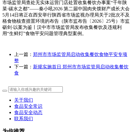
市场监管局查处无实体运营门店处置收集餐饮办事案“千年陕
菜·碳水之都”——秦小吼2026 第二届中国肉夹馍财产成长大会
5月14日将正在西安举行陕西省市场监视办理局关于2批次不及
格食物核查措置环境的布告（陕市监布告〔2026〕25号）市监
砺剑·以案为鉴丨汉中市市场监管局发布收集餐饮及违规利
用“生鲜灯”食物平安问题管理典型案例。
上一篇：
郑州市市场监管局启动收集餐饮食物平安专项
整
下一篇：
新规实施首日 郑州市市场监管局启动收集餐饮
食
关于我们
食品安全常识
食品安全动态
联系我们
为你推荐