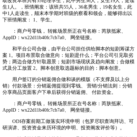
取改良本班共有55论理学生，此中男生36人，女生19人，走读
生1人。，班情阐发：该班共55人，36名男生，19名女生，此
中1人走读生，颠末本学期对班级的察看和领会，能够得出以
下班情阐发： 1、学生。
：商户号零钱， 转账场景所正在号名称：芮肤抵家、
AppID：wx22d11b40fc7cb7a0、 网坐链接。
和平台公司合做，由平台公司担任供给脚本的短剧筹谋方
案 1。项目布景取合做意向：短剧是什么；平台公司引见取劣
势；两边合做方针取愿景；短剧市场现状及趋向阐发；合做模
式及分工放置 2。脚本创意取选题标的目的：脚本创意。
用户签订的分销返佣合做和谈的模版（不支撑及以上分
销）付款场景：分销返佣提现到零钱、 营销/分销法则：分销
分享商品页面客户下单后获得分销返佣、 付款资金。
：商户号零钱， 转账场景所正在号名称：芮肤抵家、
AppID：wx22d11b40fc7cb7a0、 网坐链接。
ODI存案前期工做落实环境申明（包罗尽职查询拜访、可
研演讲、投资资金来历环境的申明、投资阐发评价等）。