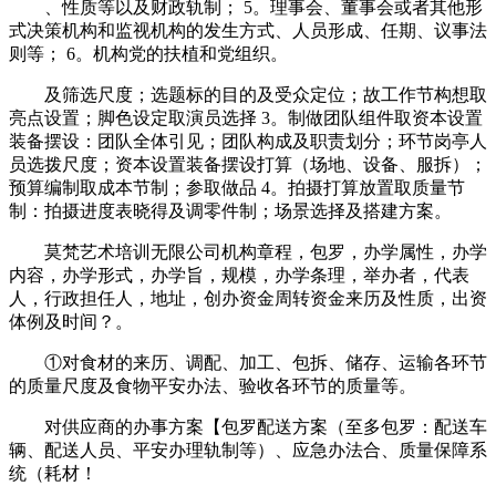
、性质等以及财政轨制； 5。理事会、董事会或者其他形
式决策机构和监视机构的发生方式、人员形成、任期、议事法
则等； 6。机构党的扶植和党组织。
及筛选尺度；选题标的目的及受众定位；故工作节构想取
亮点设置；脚色设定取演员选择 3。制做团队组件取资本设置
装备摆设：团队全体引见；团队构成及职责划分；环节岗亭人
员选拨尺度；资本设置装备摆设打算（场地、设备、服拆）；
预算编制取成本节制；参取做品 4。拍摄打算放置取质量节
制：拍摄进度表晓得及调零件制；场景选择及搭建方案。
莫梵艺术培训无限公司机构章程，包罗，办学属性，办学
内容，办学形式，办学旨，规模，办学条理，举办者，代表
人，行政担任人，地址，创办资金周转资金来历及性质，出资
体例及时间？。
①对食材的来历、调配、加工、包拆、储存、运输各环节
的质量尺度及食物平安办法、验收各环节的质量等。
对供应商的办事方案【包罗配送方案（至多包罗：配送车
辆、配送人员、平安办理轨制等）、应急办法合、质量保障系
统（耗材！