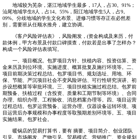
地域较为芜杂，湛江地域学生最多，17人，占30。91%；
汕尾地域学生8人，占14。55%，阳江地域学生5人，占9。
09%。分歧地域的学生文化布景、进修习惯等存正在必然差
别，需要班从任顺水推舟，建立协调。
《客户风险评估表》，风险阐发，(资金构成及来历，付
款体例，甲方布景及付款口碑摸查，付款若是出事了怎样办？
构成一个风险评估表填写。
一、项目概况。包罗项目方针、扶植内容、投资估算、资
金来历及到位环境、实施进度、概算批复及施行环境等。二、
项目前期决策过程总结。包罗项目书、规划选址、用地、环
保、节能、严沉项目社会不变风险评估、可行性研究演讲、初
步设想概算等审批环境。三、项目扶植实施过程总结。包罗前
期预备、扶植过程（含投资、质量和工期节制等环境）、合同
办理、组织办理、工程验收、消息档案办理等。四、项目运营
过程总结。包罗运营预备、运营办理、仪器设备运转环境、项
目运营后办事规模和办事程度等取预期差别环境等。五、项目
实施结果。包罗社会。
暖锅店的贸易打算书，要有 摘要、项目简介、创业团队
引见、市场阐发、产物引见、贸易模式、营销推广、资金规划