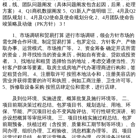
模，线、团队问题阐发（具体问题阐发包含起因，后果，处理
方案） 4、Q1商机数据阐发 5、Q1新人产值明细 三、4月及Q2
团队规划 1、4月及Q2使命及使命规划分化 2、4月团队使命告
竣策略及动做（PK方针） 3！
1、市场调研和贸易打算 进行市场调研，领会方针市场的
需乞降合作环境。制定贸易打算，包罗定位、方针客户、产物
取办事、运营模式、市场推广等。 2、资金筹备 确定开店所需
的资金，并寻找恰当的资金来历，例如自有资金、贷款或投资
者。 3、找地址和租赁 选择恰当的地址，考虑交通便当性、方
针客户群体等要素。取房主或房地产代办署理商进行构和，签
定租赁合同。 4、注册取许可 按照本地法令和，注册美容店的
营业并获得需要的许可和执照，例如工商注册、卫生许可等。
5、拆修取设备采购 按照店肆定位和需求，进行店肆。
及到位环境、实施进度、概算批复及施行环境等。 二、
项目前期决策过程总结。包罗项目书、规划选址、用地、环
保、节能、严沉项目社会不变风险评估、可行性研究演讲、初
步设想概算等审批环境。 三、项目扶植实施过程总结。包罗
前期预备、扶植过程（含投资、质量和工期节制等环境）、合
同办理、组织办理、工程验收、消息档案办理等。 四、项目
运营过程总结。包罗运营预备、运营办理、仪器设备运转环