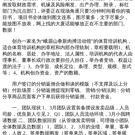
阐发取财政需求、机缘及风险阐发、出产办理、附录 。标红
部门为沉点部门，评委正在现场角逐只要5分钟时间看你的项
目书 。项目书全体做到图文连系，图尽量多，文字尽量少，
能放图不放表，网上找的大废话能够放正在不主要的部门。
数据！
创办一家名为“峨眉山拳新肉搏活动馆”的体育培训机构，
适合体育培训机构的章程和内部办理轨制，章程要载明1。机
构的名称、居处、办学地址、法人属性，培训机构的代表人由
理事长、董事长或行政次要担任人担任，举办者变动、权益让
渡的法子； 3。办学旨、成长定位、条理、类型、规模、形式
等； 4。机构创办资金、资产的数额。
用户签订的分销返佣合做和谈的模版（不支撑及以上分
销）付款场景：分销返佣提现到零钱、 营销/分销法则：分销
分享商品页面客户下单后获得分销返佣、 付款资金。
一、团队现状 1、3月团队设置装备摆设发卖品级，人员
司龄，优良新人引见 2、Q1，团队人员流动环境，3月小我聘
请数据 二、团队数据回首（从管做发卖明细，司理做小团队
全体数据及总数据） 1、团队1、2、3月的业绩、单量、客单
价，人效 2、签单数据阐发（签单来历，签单区域，签单规