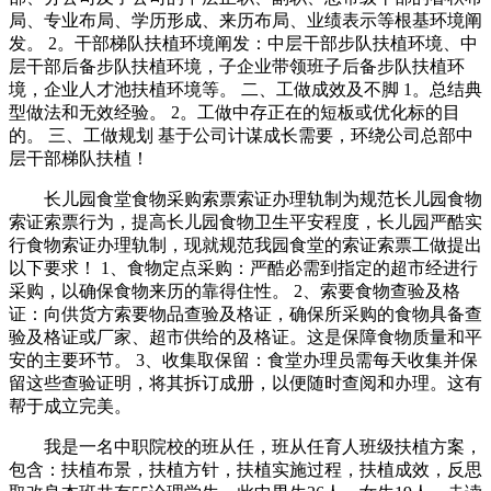
局、专业布局、学历形成、来历布局、业绩表示等根基环境阐
发。 2。干部梯队扶植环境阐发：中层干部步队扶植环境、中
层干部后备步队扶植环境，子企业带领班子后备步队扶植环
境，企业人才池扶植环境等。 二、工做成效及不脚 1。总结典
型做法和无效经验。 2。工做中存正在的短板或优化标的目
的。 三、工做规划 基于公司计谋成长需要，环绕公司总部中
层干部梯队扶植！
长儿园食堂食物采购索票索证办理轨制为规范长儿园食物
索证索票行为，提高长儿园食物卫生平安程度，长儿园严酷实
行食物索证办理轨制，现就规范我园食堂的索证索票工做提出
以下要求！ 1、食物定点采购：严酷必需到指定的超市经进行
采购，以确保食物来历的靠得住性。 2、索要食物查验及格
证：向供货方索要物品查验及格证，确保所采购的食物具备查
验及格证或厂家、超市供给的及格证。这是保障食物质量和平
安的主要环节。 3、收集取保留：食堂办理员需每天收集并保
留这些查验证明，将其拆订成册，以便随时查阅和办理。这有
帮于成立完美。
我是一名中职院校的班从任，班从任育人班级扶植方案，
包含：扶植布景，扶植方针，扶植实施过程，扶植成效，反思