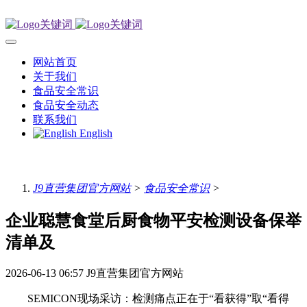
网站首页
关于我们
食品安全常识
食品安全动态
联系我们
English
J9直营集团官方网站
>
食品安全常识
>
企业聪慧食堂后厨食物平安检测设备保举
清单及
2026-06-13 06:57
J9直营集团官方网站
SEMICON现场采访：检测痛点正在于“看获得”取“看得