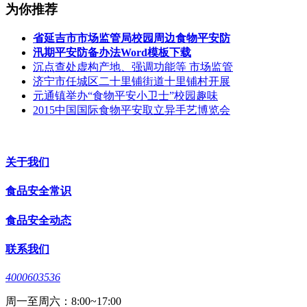
为你推荐
省延吉市市场监管局校园周边食物平安防
汛期平安防备办法Word模板下载
沉点查处虚构产地、强调功能等 市场监管
济宁市任城区二十里铺街道十里铺村开展
元通镇举办“食物平安小卫士”校园趣味
2015中国国际食物平安取立异手艺博览会
关于我们
食品安全常识
食品安全动态
联系我们
4000603536
周一至周六：8:00~17:00