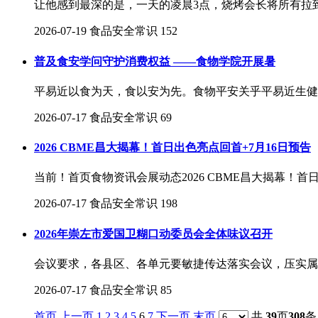
让他感到最深的是，一天的凌晨3点，烧烤会长将所有拉
2026-07-19
食品安全常识
152
普及食安学问守护消费权益 ——食物学院开展暑
平易近以食为天，食以安为先。食物平安关乎平易近生健
2026-07-17
食品安全常识
69
2026 CBME昌大揭幕！首日出色亮点回首+7月16日预告
当前！首页食物资讯会展动态2026 CBME昌大揭幕！首
2026-07-17
食品安全常识
198
2026年崇左市爱国卫糊口动委员会全体味议召开
会议要求，各县区、各单元要敏捷传达落实会议，压实属
2026-07-17
食品安全常识
85
首页
上一页
1
2
3
4
5
6
7
下一页
末页
共
39
页
308
条