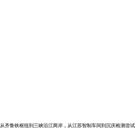
从齐鲁铁枢纽到三峡沿江两岸，从江苏智制车间到沉庆检测尝试室