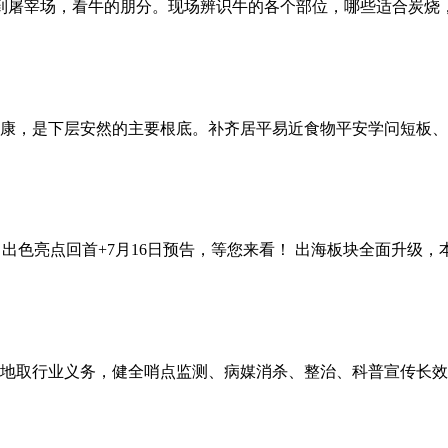
到屠宰场，看牛的朋分。现场辨识牛的各个部位，哪些适合炭烧，哪
康，是下层安然的主要根底。补齐居平易近食物平安学问短板、提
日出色亮点回首+7月16日预告，等您来看！ 出海板块全面升级，本
地取行业义务，健全哨点监测、病媒消杀、整治、科普宣传长效机