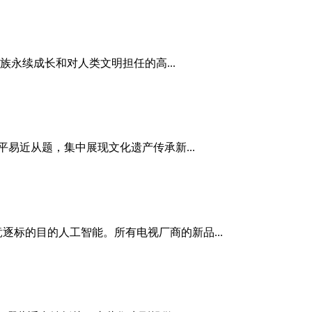
永续成长和对人类文明担任的高...
平易近从题，集中展现文化遗产传承新...
逐标的目的人工智能。所有电视厂商的新品...