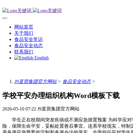
网站首页
关于我们
食品安全常识
食品安全动态
联系我们
English
J9直营集团官方网站
>
食品安全动态
>
学校平安办理组织机构Word模板下载
2026-05-10 07:22
J9直营集团官方网站
学生正在校期间突发疾病或不测应急措置预案 为科学应对学
险，保障生命平安，妥帖处置善后事宜。连系学校现实，特制定本
美各项应急预案的定制和各项办法的落实，全面担任应对学生