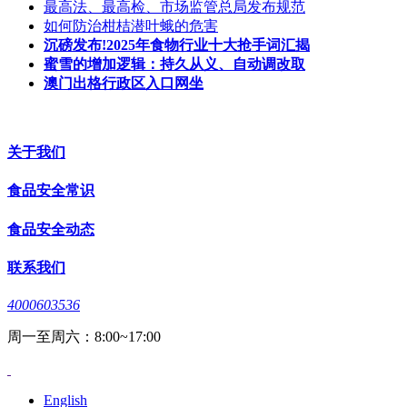
最高法、最高检、市场监管总局发布规范
如何防治柑桔潜叶蛾的危害
沉磅发布!2025年食物行业十大抢手词汇揭
蜜雪的增加逻辑：持久从义、自动调改取
澳门出格行政区入口网坐
关于我们
食品安全常识
食品安全动态
联系我们
4000603536
周一至周六：8:00~17:00
English