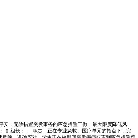
平安，无效措置突发事务的应急措置工做，最大限度降低风
： 副组长： ： 职责：正在专业急救、医疗单元的指点下，完
速反映，准确应对，学生正在校期间突发疾病或不测应急措置预