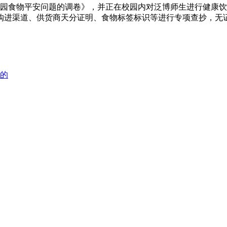
园食物平安问题的调卷》，并正在校园内对泛博师生进行健康饮
的购进渠道、供货商天分证明、食物标签标识等进行专项查抄，无
》的