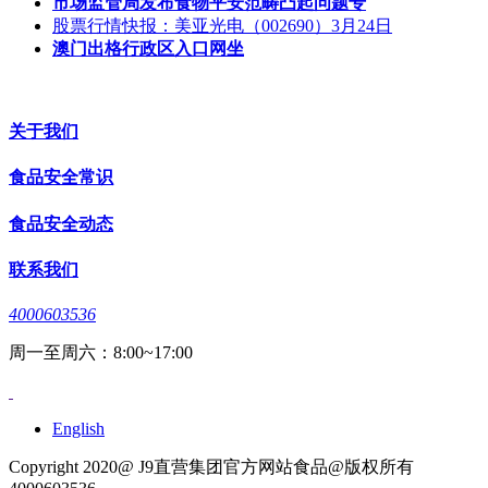
市场监管局发布食物平安范畴凸起问题专
股票行情快报：美亚光电（002690）3月24日
澳门出格行政区入口网坐
关于我们
食品安全常识
食品安全动态
联系我们
4000603536
周一至周六：8:00~17:00
English
Copyright 2020@ J9直营集团官方网站食品@版权所有