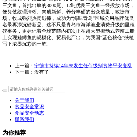
三文鱼，首批出舱的3000尾、12吨优良三文鱼一经投放市场，
便凭仗纹理清晰、肉质新鲜、养分丰硕的出众质量，敏捷市
场，收成强烈热闹逃捧，成功为“海味青岛”区域公用品牌优良
名录再添沉磅新品。这不只是青岛市海洋渔业消费升级的里程
碑事务，更标记着全球范畴内初次正在超大型挪动式养殖工船
上实现鲑鳟鱼的规模化、贸易化产出，为我国“蓝色粮仓”扶植
写下浓墨沉彩的一笔。
上一篇：
宁德市持续14年未发生任何级别食物平安变乱
下一篇：没有了
关于我们
食品安全常识
食品安全动态
联系我们
为你推荐