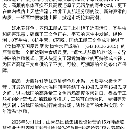
次，高频的水体互换不只高度还原了无污染的野生水域，更正
在舱内模仿出天然洋流，培养了其肌理分明的纹、新鲜爽滑的
肉质、一经面世便敏捷出圈，掀起市场抢购高潮。
好水养好鱼，养殖工船从底子上杜绝了近海污染、寄生虫
和病害现患，确保了三文鱼正在、平安的原生中发展。经检
测，0寄生虫、0抗生素、0药残，国信工船三文鱼成功通过了
《食物平安国度尺度 动物性水产成品》（GB 10136-2015）的
严苛查验，全面达到生食级尺度。“逛弋式船载舱养”这一立异
冲破的养殖模式，更从头定义了深近海渔业的可持续成长径，
为国产高端三文鱼供给了不变、可控、可溯源的全链条出产保
障。
据悉，大西洋鲑等优良鲑鳟鱼对水温、水质要求极为严
苛，其最适宜发展的水温区间需连结正在10摄氏度至16摄氏度
之间，过去我国的高质量三文鱼市场高度依赖进口。得益于工
船初创的“逛弋式”船载舱养模式，工船可自动台风、赤潮等天
然灾祸，沿我国沿海进行南北转场，逃逐适宜的水温实现“全
年适温”养殖。
2026年5月11日，由青岛国信集团投资运营的15万吨级聪
慧渔业大型养殖工船“国信1号2-2”首批“船载舱养”模式养殖的