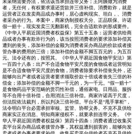
未采纳需要办法，依法该当承担连带义务；王阿姨做为消费
者，无任何，有权要求退还货款并三倍补偿。消费欺诈，就是
运营者正在发卖商品或办事时，居心虚构现实、坦白，、消费
者采办的行为。本案中，商家伪制授权天分、正品联保、许诺
假一赔十，现实发卖三无翻新机，完全合适欺诈的形成要件。
《中华人平易近国消费者权益保》第五十五条：运营者供给商
品或者办事有欺诈行为的，该当按照消费者的要求添加补偿其
遭到的丧失，添加补偿的金额为消费者采办商品的价款或者接
管办事的费用的三倍；添加补偿的金额不脚五百元的，为五百
元。法令还有的，按照其。《中华人平易近国食物平安法》第
一百四十八条：出产不合适食物平安尺度的食物或者运营明知
是不合适食物平安尺度的食物，消费者除要求补偿丧失外，还
能够向出产者或者运营者要求领取价款十倍或者丧失三倍的补
偿金；添加补偿的金额不脚一千元的，为一千元。“假一赔十”
是食物药品平安范畴的赏罚性补偿，通俗家电、日用品、服拆
等不合用十倍补偿，合用消法三倍补偿。商家许诺高于尺度，
但法院依法裁判，所以判决三倍补偿。平台不是“甩手掌柜”，
法令明白平台必需承担审核、监管、协帮义务。不克不及供给
商家实正在消息、明知商家侵权不，就要承担连带义务。《中
华人平易近国消费者权益保》第四十四条：消费者通过收集买
卖平台采办商品或者接管办事，其权益遭到损害的，能够向发
卖者或者办事者要求补偿。收集买卖平台供给者不克不及供给