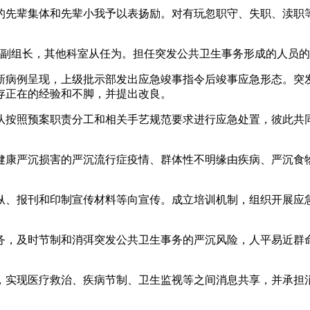
先辈集体和先辈小我予以表扬励。对有玩忽职守、失职、渎职等
副组长，其他科室从任为。担任突发公共卫生事务形成的人员的
病例呈现，上级批示部发出应急竣事指令后竣事应急形态。突发
存正在的经验和不脚，并提出改良。
按照预案职责分工和相关手艺规范要求进行应急处置，彼此共同
康严沉损害的严沉流行症疫情、群体性不明缘由疾病、严沉食物
、报刊和印制宣传材料等向宣传。成立培训机制，组织开展应急
，及时节制和消弭突发公共卫生事务的严沉风险，人平易近群命
实现医疗救治、疾病节制、卫生监视等之间消息共享，并承担消