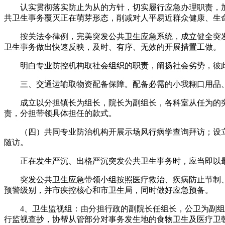
认实贯彻落实防止为从的方针，切实履行应急办理职责，加
共卫生事务覆灭正在萌芽形态，削减对人平易近群众健康、生
按关法令律例，完美突发公共卫生应急系统，成立健全突发
卫生事务做出快速反映，及时、有序、无效的开展措置工做。
明白专业防控机构取社会组织的职责，阐扬社会劣势，彼此
三、交通运输取物资配备保障。配备必需的小我糊口用品、
成立以分担镇长为组长，院长为副组长，各科室从任为的突
责，分担带领具体担任的款式。
（四）共同专业防治机构开展示场风行病学查询拜访；设立
随访。
正在发生严沉、出格严沉突发公共卫生事务时，应当即以最
突发公共卫生应急带领小组按照医疗救治、疾病防止节制、
预警级别，并市疾控核心和市卫生局，同时做好应急预备。
4、卫生监视组：由分担行政的副院长任组长，公卫为副组长
行监视查抄，协帮从管部分对事务发生地的食物卫生及医疗卫