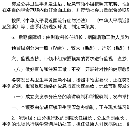
突发公共卫生事务发生后，应急带领小组按照其范畴、性质
在各自的职责范畴内做好全面工做。并带动社会力量配合参取
按照《中华人平易近国流行症防治法》、《中华人平易近国
急预案》等，连系我镇现实环境，制定本预案。
6、后勤保障组：由财政科长任组长，病院后勤工做人员为
预警级别分为一般（Ⅳ级）、较大（Ⅲ级）、严沉（Ⅱ级）和
六、监视查抄。带领小组按照预案的要求进行监视、查抄、
（八）做好宣传和注释工做，不变，开展针对性的健康教育
各突发公共卫生事务应急小组，按照本预案要求，正在突发
事务监测、报警反映活络的应急措置快速高效，无效节制突发
（一）成立突发事务应急的演讲轨制和举报轨制，发布举报
一、本预案由柴胡店镇卫生院应急办编制，正在现实练习训
2、流调组：由分担行政的副院长任组长，公卫为副组长，公
事务的现场风行病学查询拜访处置，担任健康人群疾病防止、