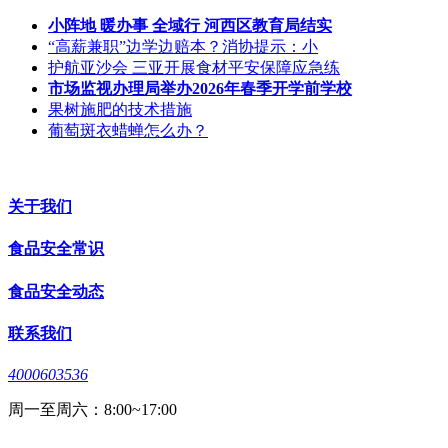
小阵地 暖办事 全域行 河西区教育局结实
“高薪兼职”边学边赔本？消协提示：小
护航亚沙会 三亚开展食材平安保障应急练
市场监视办理局举办2026年春季开学前学校
果树施肥的技术措施
葡萄斑衣蜡蝉怎么办？
关于我们
食品安全常识
食品安全动态
联系我们
4000603536
周一至周六：8:00~17:00