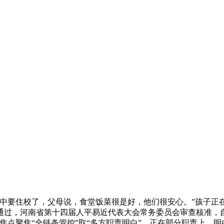
要住校了，父母说，食堂饭菜很是好，他们很安心。”孩子正
过，河南省第十四届人平易近代表大会常务委员会审查核准，自
焦点聚焦“全链条管控”取“多方职责明白”。正在部分职责上，