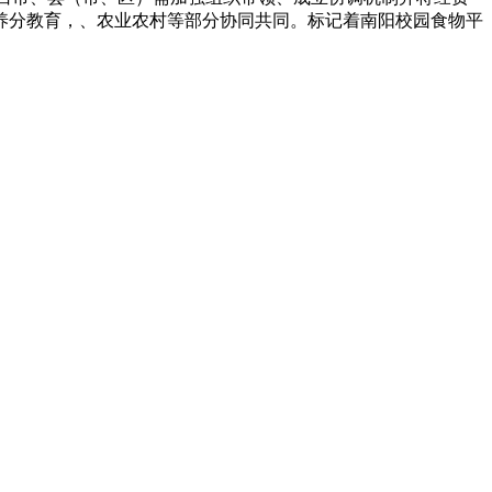
养分教育，、农业农村等部分协同共同。标记着南阳校园食物平