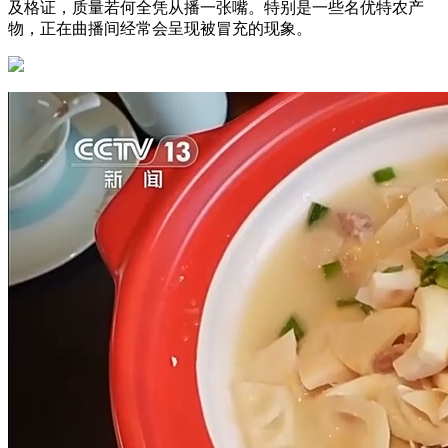
及格证，质量若何全凭从播一张嘴。特别是一些名优特农产
物，正在曲播间经常会呈现被冒充的现象。