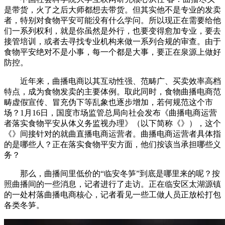
是带货，火了之后大师都想去带货。但其实他不是专业的发卖
者，特别对食物平安可能没有什么学问。所以现正在需要给他
们一系列权利，就是你虽然是外行，也要变得愈加专业，要去
接管培训，或者去寻找专业机构来做一系列合规的审查。由于
食物平安绝对不是小事，每一个都是大事，要正在泉源上做好
防控。
近年来，曲播电商以其互动性强、范畴广、买卖效率高档
特点，成为食物发卖的主要体例。取此同时，食物曲播电商范
畴虚假宣传、冒充伪下等乱象也逐步增加，若何规范这个市
场？1月16日，国度市场监管总局向社会发布《曲播电商运营
者落实食物平安从体义务监视办理》（以下简称《》），这个
《》间接针对的就曲直播电商运营者。曲播电商运营者具体指
的是哪些人？正在落实食物平安方面，他们按该当承担哪些义
务？
那么，曲播间里低价的“临安冬笋”到底是哪里来的呢？按
照曲播间的一些消息，记者进行了走访。正在临安区太湖源镇
的一处村落曲播电商核心，记者看见一些工做人员正放松打包
各类冬笋。