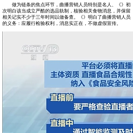
做为链条的焦点环节，曲播营销人员特别是名人、《》初
次明白该当成立严酷的选品轨制，核验相关食物消息，并保留
相关记实不少于三年时间以做备查。《》明白了曲播营销人员
的义务：应履行检验权利，消息实正在，不做虚假宣传。