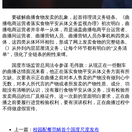
要破解曲播食物发卖的乱象，起首得理清义务链条。《曲
播电商运营者落实食物平安从体义务监视办理》初次明白，曲
播电商运营者并非单一从体，而是涵盖曲播电商平台运营者、
曲播间运营者、曲播营销人员、曲播营销人员办事机构四类从
体，这四类从体环环相扣，形成了网上发卖食物的完整链条。
《》从外到内层层厘清义务，让每个环节都有明白的“义务清
单”，强化了全链条的刚性束缚。
国度市场监管总局法令参谋 毛伟旗：从现正在一些翻车
的曲播达情面况来看，他正在落实食物平安从体义务方面有所
欠缺。次要表示正在曲播之前对本人售卖的产物没有做到心中
无数，对本人所代言的产物或者所发卖的产物性质、成分、功
能没有清晰的认识，没有履行食物平安从体义务，没有检验所
发卖商品的出厂及格证件。这一次新的里面明白要求，正在曲
播之前要履行进货检验权利，要有演讲权利，正在曲播过程中
不得做虚假宣传。
上一篇：
校园配餐范畴首个国度尺度发布