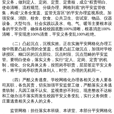
安义务，做到定人、定岗、定责、定查核，成立“权责明白、
使命清晰、流程规范、分级办理、网格到底”的平安监管收
集，构成“义务全笼盖、监管无盲区”的平安办理监视系统。加
强安保、消防、校舍、饮食、公共卫生、尝试室、物品、仪器
设备、大型勾当、社会实践以及水、电、气、暖等主要根本设
备的平安办理，确保各校校园底数100%清晰，根基消息100%
清晰，平安现患100%清查，平安义务变乱100%杜绝。
（二）凸起沉点，沉视实效。正在实施平安网格化办理工
做中既要凸起办理的全笼盖，也要凸起工做沉点，加强对学校
讲授区、糊口区的沉点部位、沉点时段、沉点范畴的平安监
管。要明白使命，落实义务，实行“定人、定岗、定责”的机
制，细化、分化具体义务，按照岗亭职责，层层签定平安义务
书，将平安岗亭职责具体到人，时空、办理的无机同一。
（四）严酷义务逃查。学校网格化办理各相关义务人要各
司其职，各负其责，切实加强平安监督工做，严酷落实义务逃
查轨制，凡因工做不认实、监视查抄不到位、现患整改不达标
和工做办法不落实而发生校园平安义务变乱，实行义务倒查，
庄重逃查相关义务人的义务。
监管网格：担任落实本班级、本讲堂、本部分平安网格化