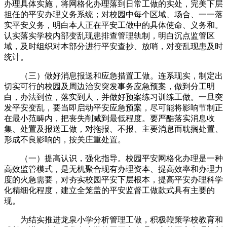
办理具体实施，将网格化办理落到日常工做的实处，完美下层
担任的平安办理义务系统；对校园中每个区域、场合、一一落
实平安义务，明白本人正在平安工做中的具体使命、义务和。
认实落实学校内部变乱现患排查管理轨制，明白沉点监管区
域，及时组织对本部分进行平安查抄、放哨，对变乱现患及时
统计。
（三）做好消息报送和应急措置工做。连系现实，制定出
切实可行的校园及周边治安突发事务应急预案，做到分工明
白，办法到位，落实到人，并做好预案练习训练工做。一旦突
发平安变乱，要当即启动平安应急预案，尽可能将影响节制正
在最小范畴内，把丧失削减到最低程度。要严酷落实消息收
集、处置及报送工做，对拖报、不报、主要消息而耽搁处置、
形成不良影响的，按关庄重处置。
（一）提高认识，强化指导。校园平安网格化办理是一种
高效监管模式，是无机聚合现有办理资本、提高效率和办理力
度的火急需要，对夯实校园平安下层根本，提高平安办理科学
化精细化程度，建立全笼盖的平安监督工做款式具有主要的
现。
为结实推进龙泉小学分析管理工做，积极鞭策学校教育和