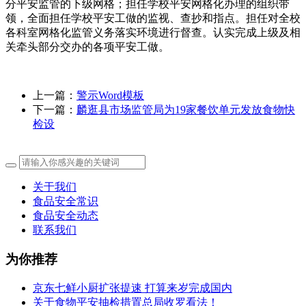
分平安监管的下级网格；担任学校平安网格化办理的组织带
领，全面担任学校平安工做的监视、查抄和指点。担任对全校
各科室网格化监管义务落实环境进行督查。认实完成上级及相
关牵头部分交办的各项平安工做。
上一篇：
警示Word模板
下一篇：
麟逛县市场监管局为19家餐饮单元发放食物快
检设
关于我们
食品安全常识
食品安全动态
联系我们
为你推荐
京东七鲜小厨扩张提速 打算来岁完成国内
关于食物平安抽检措置总局收罗看法！