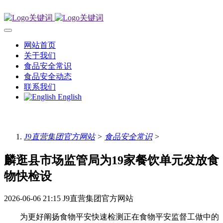
网站首页
关于我们
食品安全常识
食品安全动态
联系我们
English
J9直营集团官方网站
>
食品安全常识
>
麟逛县市场监管局为19家餐饮单元发放食
物快检设
2026-06-06 21:15
J9直营集团官方网站
为更好阐扬食物平安快速检测正在食物平安监督工做中的