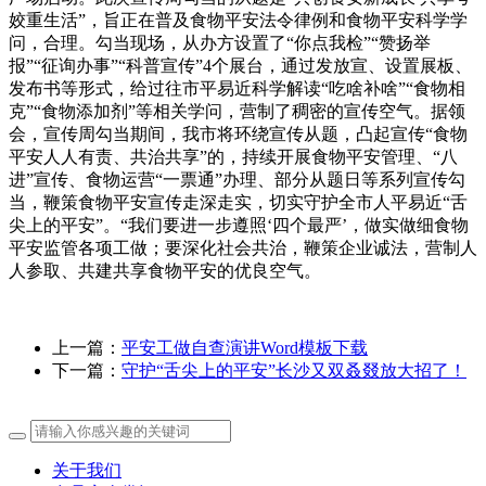
姣重生活”，旨正在普及食物平安法令律例和食物平安科学学
问，合理。勾当现场，从办方设置了“你点我检”“赞扬举
报”“征询办事”“科普宣传”4个展台，通过发放宣、设置展板、
发布书等形式，给过往市平易近科学解读“吃啥补啥”“食物相
克”“食物添加剂”等相关学问，营制了稠密的宣传空气。据领
会，宣传周勾当期间，我市将环绕宣传从题，凸起宣传“食物
平安人人有责、共治共享”的，持续开展食物平安管理、“八
进”宣传、食物运营“一票通”办理、部分从题日等系列宣传勾
当，鞭策食物平安宣传走深走实，切实守护全市人平易近“舌
尖上的平安”。“我们要进一步遵照‘四个最严’，做实做细食物
平安监管各项工做；要深化社会共治，鞭策企业诚法，营制人
人参取、共建共享食物平安的优良空气。
上一篇：
平安工做自查演讲Word模板下载
下一篇：
守护“舌尖上的平安”长沙又双叒叕放大招了！
关于我们