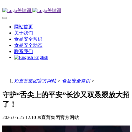
网站首页
关于我们
食品安全常识
食品安全动态
联系我们
English
J9直营集团官方网站
>
食品安全常识
>
守护“舌尖上的平安”长沙又双叒叕放大招
了！
2026-05-25 12:10
J9直营集团官方网站